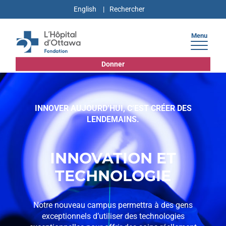
English
Menu
Donner
INNOVER AUJOURD’HUI, C’EST CRÉER DES
LENDEMAINS.
INNOVATION ET
TECHNOLOGIE
Notre nouveau campus permettra à des gens
exceptionnels d’utiliser des technologies