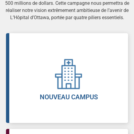
500 millions de dollars. Cette campagne nous permettra de
réaliser notre vision extrêmement ambitieuse de l’avenir de
L’Hôpital d’Ottawa, portée par quatre piliers essentiels.
Découvrez comment ce nouveau centre
hospitalier universitaire de calibre mondial,
propulsera notre hôpital au rang de chef de file
incontesté des soins de santé et de la recherche
dans le monde.
En savoir plus
NOUVEAU CAMPUS