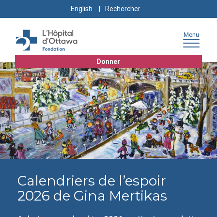
Skip
Skip
Go
Search
English
to
to
to
for:
content
navigation
sitemap
Menu
Donner
Calendriers de l’espoir
2026 de Gina Mertikas