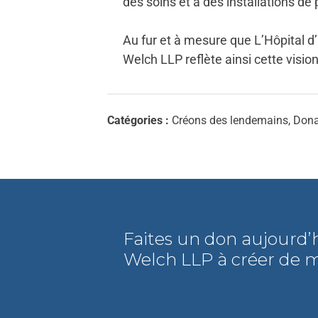
des soins et à des installations de
Au fur et à mesure que L’Hôpital d
Welch LLP reflète ainsi cette visi
Catégories :
Créons des lendemains, Dona
Faites un don aujourd’
Welch LLP à créer de m