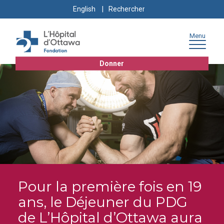
Skip
Skip
Go
Search
English
to
to
to
for:
content
navigation
sitemap
Menu
Donner
Pour la première fois en 19
ans, le Déjeuner du PDG
de L’Hôpital d’Ottawa aura