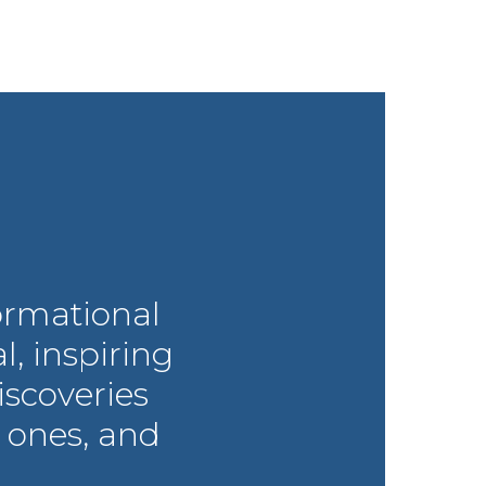
ormational
l, inspiring
iscoveries
 ones, and