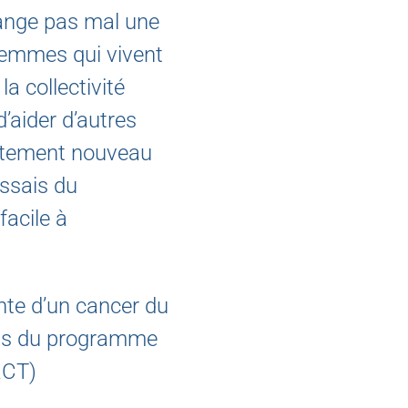
hange pas mal une
femmes qui vivent
la collectivité
d’aider d’autres
aitement nouveau
essais du
acile à
nte d’un cancer du
sais du programme
aCT)