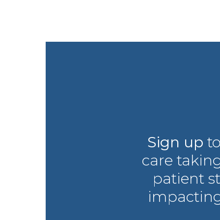
Sign up
to
care taking
patient s
impacting