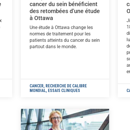
e
cancer du sein bénéficient
c
des retombées d’une étude
O
à Ottawa
x
J
s
1
Une étude à Ottawa change les
d
normes de traitement pour les
l
patients atteints du cancer du sein
d
partout dans le monde.
p
s
a
e
CANCER
,
RECHERCHE DE CALIBRE
MONDIAL
,
ESSAIS CLINIQUES
C