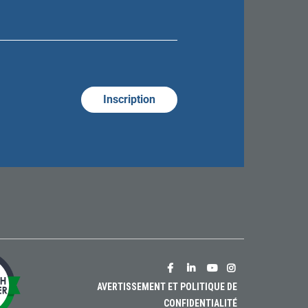
HOSPITAL
HOSPITAL
HOSPITAL
HOSPITAL
AVERTISSEMENT ET POLITIQUE DE
FOUNDATION
FOUNDATION
FOUNDATION
FOUNDATION
CONFIDENTIALITÉ