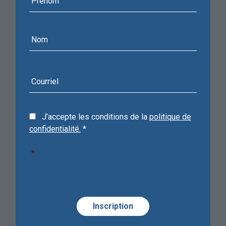
Nom
Courriel
J’accepte les conditions de la
politique de
confidentialité.
*
*
Required
Alternative:
Alternative:
Alternative: