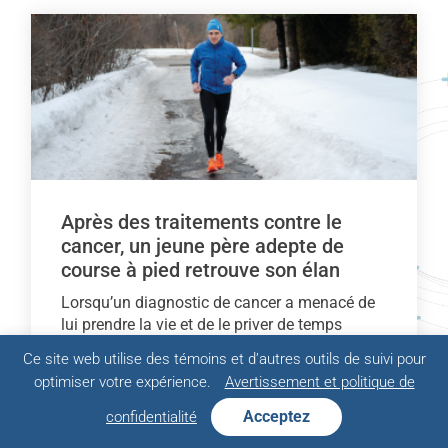
Après des traitements contre le
cancer, un jeune père adepte de
course à pied retrouve son élan
Lorsqu’un diagnostic de cancer a menacé de
lui prendre la vie et de le priver de temps
précieux auprès de sa jeune famille,
Ce site web utilise des témoins et d’autres outils de suivi pour
l’ultramarathonien Olivier Duhaime a dû faire
optimiser votre expérience.
Avertissement et politique de
face à un défi sans précédent.
Acceptez
confidentialité