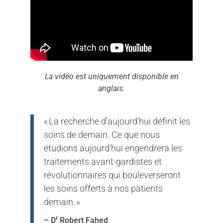
La vidéo est uniquement disponible en
anglais.
« La recherche d’aujourd’hui définit les
soins de demain. Ce que nous
étudions aujourd’hui engendrera les
traitements avant-gardistes et
révolutionnaires qui bouleverseront
les soins offerts à nos patients
demain. »
r
– D
Robert Fahed