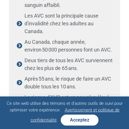
sanguin affaibli.
Les AVC sont la principale cause
d'invalidité chez les adultes au
Canada.
Au Canada, chaque année,
environ 50 000 personnes font un AVC.
Deux tiers de tous les AVC surviennent
chez les plus de 65 ans.
Après 55 ans, le risque de faire un AVC
double tous les 10 ans.
Le risque d’AVC est un peu plus élevé
Ce site web utilise des témoins et d’autres outils de suivi pour
chez les hommes.
optimiser votre expérience.
Avertissement et politique de
Voici quelques facteurs de risque :
Acceptez
confidentialité
antécédents familiaux, hypertension