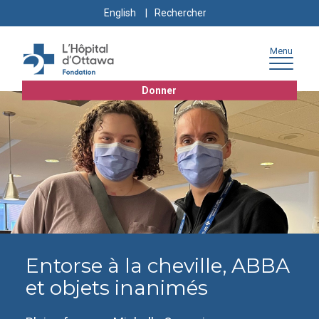
Skip
Skip
Go
Search
English
to
to
to
for:
content
navigation
sitemap
Menu
Donner
Entorse à la cheville, ABBA
et objets inanimés