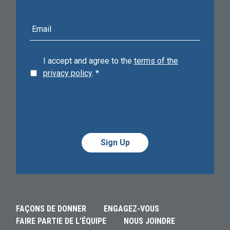
E-
mail
address
I accept and agree to the
terms of the
privacy policy
.
*
Alternative:
Alternative:
FAÇONS DE DONNER
ENGAGEZ-VOUS
FAIRE PARTIE DE L’ÉQUIPE
NOUS JOINDRE