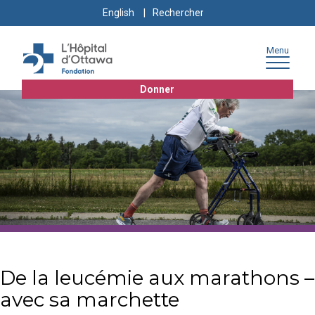
Skip
Skip
Go
Search
English
to
to
to
for:
content
navigation
sitemap
Menu
Donner
De la leucémie aux marathons –
avec sa marchette