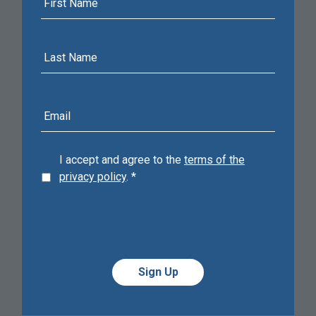
Name
Last
Name
E-
mail
address
I accept and agree to the
terms of the
privacy policy
.
*
Alternative:
Alternative: