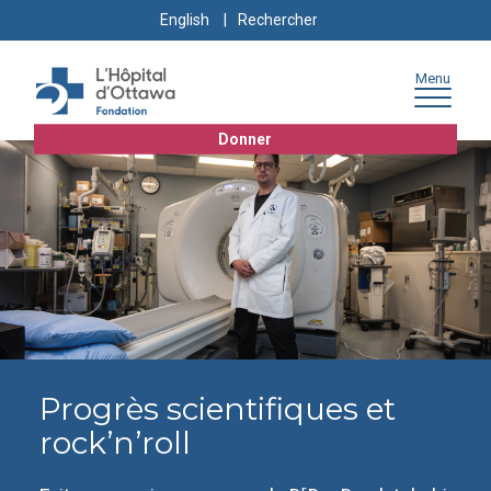
Skip
Skip
Go
Search
English
to
to
to
for:
content
navigation
sitemap
Menu
Donner
Progrès scientifiques et
rock’n’roll
r