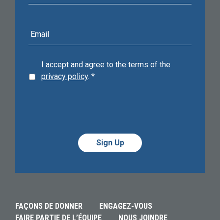
E-
mail
address
I accept and agree to the
terms of the
privacy policy
.
*
Alternative:
Alternative:
FAÇONS DE DONNER
ENGAGEZ-VOUS
FAIRE PARTIE DE L’ÉQUIPE
NOUS JOINDRE