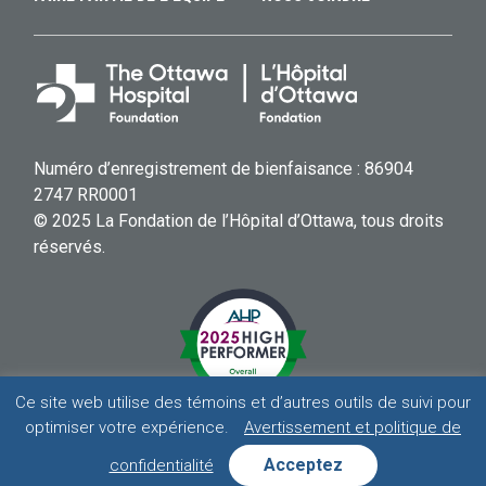
Numéro d’enregistrement de bienfaisance : 86904
2747 RR0001
© 2025 La Fondation de l’Hôpital d’Ottawa, tous droits
réservés.
Ce site web utilise des témoins et d’autres outils de suivi pour
optimiser votre expérience.
Avertissement et politique de
HOSPITAL
HOSPITAL
HOSPITAL
HOSPITAL
Acceptez
confidentialité
AVERTISSEMENT ET POLITIQUE DE CONFIDENTIALITÉ
FOUNDATION
FOUNDATION
FOUNDATION
FOUNDATION