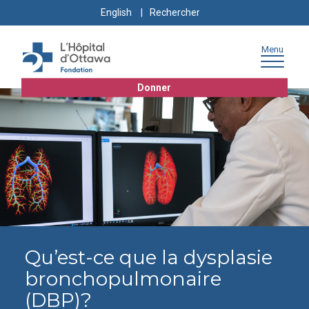
Skip
Skip
Go
Search
English
to
to
to
for:
content
navigation
sitemap
Menu
Donner
Qu’est-ce que la dysplasie
bronchopulmonaire
(DBP)?