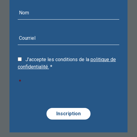
Nom
Courriel
J’accepte les conditions de la
politique de
confidentialité.
*
*
Required
Alternative:
Alternative:
Alternative: