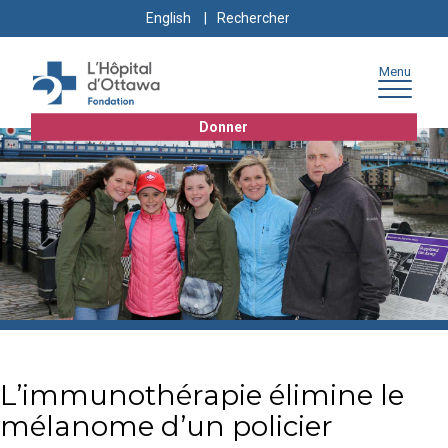
Skip
Skip
Go
Search
English
to
to
to
for:
content
navigation
sitemap
Menu
Donner
L’immunothérapie élimine le
mélanome d’un policier