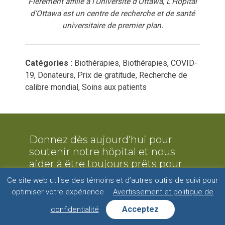
Fièrement affilié à l’Université d’Ottawa, L’Hôpital
d’Ottawa est un centre de recherche et de santé
universitaire de premier plan.
Catégories :
Biothérapies, Biothérapies, COVID-
19, Donateurs, Prix de gratitude, Recherche de
calibre mondial, Soins aux patients
Donnez dès aujourd’hui pour
soutenir notre hôpital et nous
aider à être toujours prêts pour
les cas les plus complexes.
Ce site web utilise des témoins et d’autres outils de suivi pour
optimiser votre expérience.
Avertissement et politique de
Acceptez
confidentialité
Donner