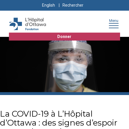
Skip
Skip
Go
Search
English
to
to
to
for:
content
navigation
sitemap
Menu
Donner
La COVID-19 à L’Hôpital
d’Ottawa : des signes d’espoir