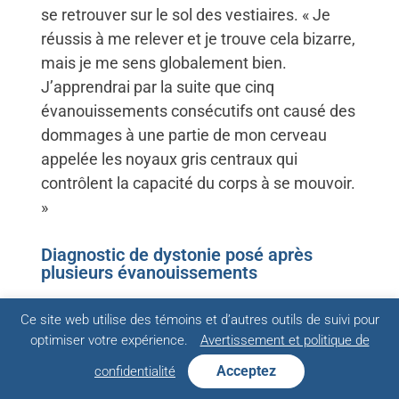
se retrouver sur le sol des vestiaires. « Je
réussis à me relever et je trouve cela bizarre,
mais je me sens globalement bien.
J’apprendrai par la suite que cinq
évanouissements consécutifs ont causé des
dommages à une partie de mon cerveau
appelée les noyaux gris centraux qui
contrôlent la capacité du corps à se mouvoir.
»
Diagnostic de dystonie posé après
plusieurs évanouissements
Au bout de deux jours, et malgré qu’elle se
Ce site web utilise des témoins et d’autres outils de suivi pour
sente bien, Kelda se regarde dans le miroir
optimiser votre expérience.
Avertissement et politique de
et voit que les muscles de son cou sont
Acceptez
confidentialité
proéminents comme s’ils étaient contractés.